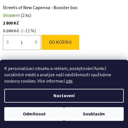
Streets of New Capenna - Booster box
Skladem
(2 ks)
2 800 Kč
3 200 Kč
(–12 %)
DO KOŠÍKU
K personalizaci obsahu a reklam, poskytování funkcí
sociálních médií a analýze naší návštěvnosti využíváme
soubory cookies. Více informací
zde
.
Nastavení
Odmítnout
Souhlasím
Obrázková alba od UltraPRO ve slevě.