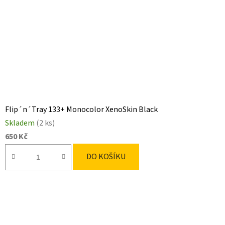
Flip´n´Tray 133+ Monocolor XenoSkin Black
Skladem
(2 ks)
650 Kč
DO KOŠÍKU