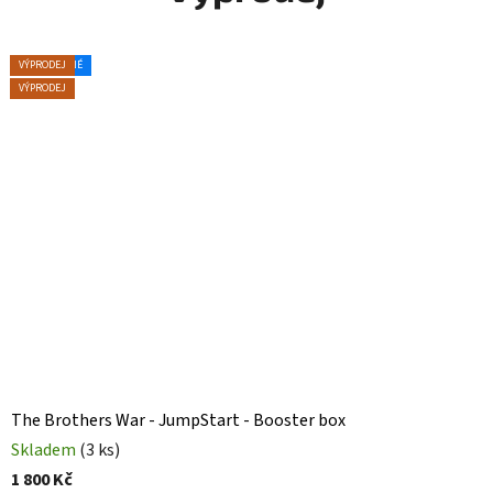
VÝPRODEJ
VÝPRODEJ
VÝPRODEJ
VÝPRODEJ
VÝPRODEJ
VÝPRODEJ
DOPORUČENÉ
VÝPRODEJ
VÝPRODEJ
VÝPRODEJ
VÝPRODEJ
VÝPRODEJ
VÝPRODEJ
The Brothers War - JumpStart - Booster box
Skladem
(3 ks)
1 800 Kč