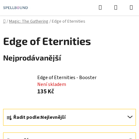
Přejít
Hledat
NÁKUPN
na
KOŠÍK
obsah
Domů
/
Magic: The Gathering
/
Edge of Eternities
Edge of Eternities
Nejprodávanější
Edge of Eternities - Booster
Není skladem
135 Kč
Ř
Řadit podle:
Nejlevnější
a
z
e