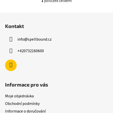
1
položek celkem
O
v
l
Z
á
á
d
Kontakt
p
a
a
c
info
@
spellbound.cz
t
í
í
p
+420732160600
r
v
k
y
v
ý
Informace pro vás
p
i
Moje objednávka
s
u
Obchodní podmínky
Informace o doručování