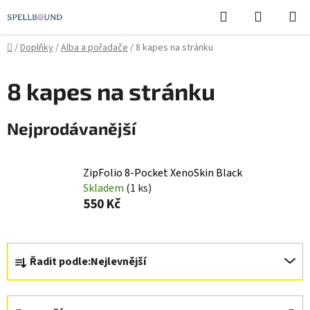
Přejít
Hledat
NÁKUPN
na
KOŠÍK
obsah
Domů
/
Doplňky
/
Alba a pořadače
/
8 kapes na stránku
8 kapes na stránku
Nejprodávanější
ZipFolio 8-Pocket XenoSkin Black
Skladem
(1 ks)
550 Kč
Ř
Řadit podle:
Nejlevnější
a
z
e