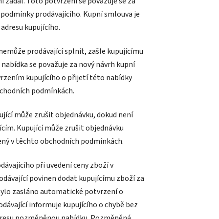
í zadal. Toto potvrzení se považuje se za
 podmínky prodávajícího. Kupní smlouva je
adresu kupujícího.
nemůže prodávající splnit, zašle kupujícímu
abídka se považuje za nový návrh kupní
zením kupujícího o přijetí této nabídky
bchodních podmínkách.
ující může zrušit objednávku, dokud není
ícím. Kupující může zrušit objednávku
edený v těchto obchodních podmínkách.
dávajícího při uvedení ceny zboží v
dávající povinen dodat kupujícímu zboží za
 bylo zasláno automatické potvrzení o
ávající informuje kupujícího o chybě bez
 adresu pozměněnou nabídku. Pozměněná