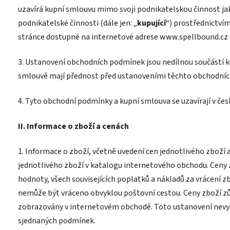
uzavírá kupní smlouvu mimo svoji podnikatelskou činnost jak
podnikatelské činnosti (dále jen: „
kupující
“) prostřednictv
stránce dostupné na internetové adrese www.spellbound.cz (
3. Ustanovení obchodních podmínek jsou nedílnou součástí k
smlouvě mají přednost před ustanoveními těchto obchodní
4. Tyto obchodní podmínky a kupní smlouva se uzavírají v čes
II. Informace o zboží a cenách
1. Informace o zboží, včetně uvedení cen jednotlivého zboží a
jednotlivého zboží v katalogu internetového obchodu. Ceny 
hodnoty, všech souvisejících poplatků a nákladů za vrácení zb
nemůže být vráceno obvyklou poštovní cestou. Ceny zboží zůs
zobrazovány v internetovém obchodě. Toto ustanovení nevylu
sjednaných podmínek.