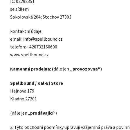
IČ: 02292351
se sídlem:
Sokolovská 204; Stochov 27303
kontaktní údaje:
email:
info@spellbound.cz
telefon: +420732160600
www.spellbound.cz
Kamenná prodejna: (
dále jen
„provozovna“)
Spellbound / Kal-El Store
Hajnova 179
Kladno 27201
(dále jen „
prodávající
“)
2. Tyto obchodní podmínky upravují vzájemná práva a povinno