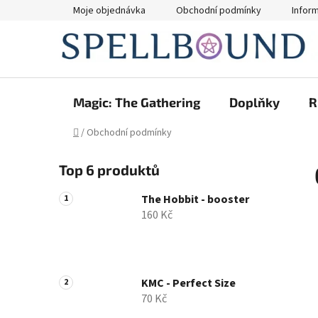
Přejít
Moje objednávka
Obchodní podmínky
Infor
na
obsah
Magic: The Gathering
Doplňky
R
Domů
/
Obchodní podmínky
P
Top 6 produktů
o
s
The Hobbit - booster
t
160 Kč
r
a
n
n
KMC - Perfect Size
70 Kč
í