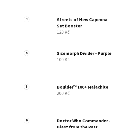
p
a
n
Streets of New Capenna -
e
Set Booster
l
120 Kč
Sizemorph Divider - Purple
100 Kč
Boulder™ 100+ Malachite
200 Kč
Doctor Who Commander -
Blast from the Past