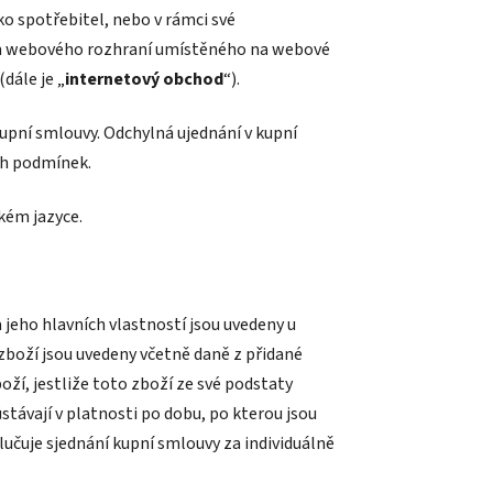
o spotřebitel, nebo v rámci své
ím webového rozhraní umístěného na webové
dále je „
internetový obchod
“).
upní smlouvy. Odchylná ujednání v kupní
ch podmínek.
kém jazyce.
 jeho hlavních vlastností jsou uvedeny u
zboží jsou uvedeny včetně daně z přidané
oží, jestliže toto zboží ze své podstaty
távají v platnosti po dobu, po kterou jsou
čuje sjednání kupní smlouvy za individuálně