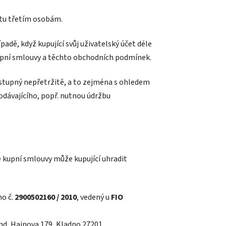
čtu třetím osobám.
padě, když kupující svůj uživatelský účet déle
z kupní smlouvy a těchto obchodních podmínek.
dostupný nepřetržitě, a to zejména s ohledem
dávajícího, popř. nutnou údržbu
e kupní smlouvy může kupující uhradit
o č.
2900502160 / 2010
, vedený u
FIO
nd, Hajnova 179, Kladno 27201