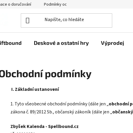
mace o doručování
Podmínky ochrany osobních údajů
iftbound
Deskové a ostatní hry
Výprodej
Obchodní podmínky
I.
Základní ustanovení
1. Tyto všeobecné obchodní podmínky (dále jen „
obchodní 
zákona č. 89/2012 Sb., občanský zákoník (dále jen „
občanský
Zbyšek Kalenda - Spellbound.cz