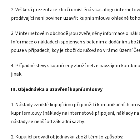
2. Veškerá prezentace zboží umístěná v katalogu internetov
prodávající není povinen uzavřít kupní smlouvu ohledně toh
3. V internetovém obchodě jsou zveřejněny informace o nákl
Informace o nákladech spojených s balením a dodáním zboží
pouze v případech, kdy je zboží doručováno v rámci území Čes
4. Případné slevy s kupní ceny zboží nelze navzájem kombino
jinak.
III. Objednávka a uzavření kupní smlouvy
1. Náklady vzniklé kupujícímu při použití komunikačních pros
kupní smlouvy (náklady na internetové připojení, náklady na 
náklady se neliší od základní sazby.
2. Kupující provádí objednávku zboží těmito způsoby: