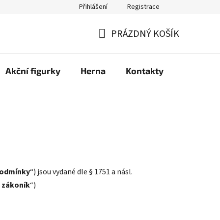
Přihlášení
Registrace
PRÁZDNÝ KOŠÍK
NÁKUPNÍ
KOŠÍK
Akční figurky
Herna
Kontakty
podmínky
“) jsou vydané dle § 1751 a násl.
 zákoník
“)