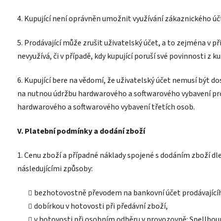
4. Kupující není oprávněn umožnit využívání zákaznického ú
5. Prodávající může zrušit uživatelský účet, a to zejména v pří
nevyužívá, či v případě, kdy kupující poruší své povinnosti 
6. Kupující bere na vědomí, že uživatelský účet nemusí být 
na nutnou údržbu hardwarového a softwarového vybavení pro
hardwarového a softwarového vybavení třetích osob.
V. Platební podmínky a dodání zboží
1. Cenu zboží a případné náklady spojené s dodáním zboží dl
následujícími způsoby:
bezhotovostně převodem na bankovní účet prodávajícíh
dobírkou v hotovosti při předávní zboží,
v hotovosti při osobním odběru v provozovně: Spellbou