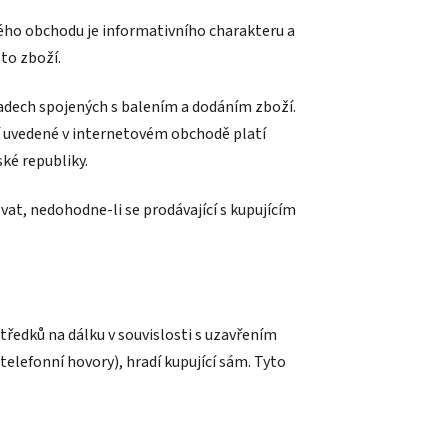
ého obchodu je informativního charakteru a
oto zboží.
adech spojených s balením a dodáním zboží.
 uvedené v internetovém obchodě platí
ké republiky.
vat, nedohodne-li se prodávající s kupujícím
tředků na dálku v souvislosti s uzavřením
telefonní hovory), hradí kupující sám. Tyto