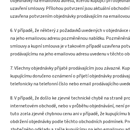
objednávky na emailovou adresu, kterou kupující při objednán
uzavření smlouvy. Přílohou potvrzení jsou aktuální obchodní
uzavřena potvrzením objednávky prodávajícím na emailovou 
6. V případě, že některý z požadavků uvedených v objednávce 
na jeho emailovou adresu pozměněnou nabídku. Pozměněná n
smlouvy a kupní smlouva je v takovém případě uzavřena potvr
prodávajícímu na jeho emailovou adresu uvedenu v těchto o
7. Všechny objednávky přijaté prodávajícím jsou závazné. Kup
kupujícímu doručeno oznámení o přijetí objednávky prodávaj
telefonicky na telefonní číslo nebo email prodávajícího uv
8. V případě, že došlo ke zjevné technické chybě na straně pro
internetovém obchodě, nebo v průběhu objednávání, není pro
tuto zcela zjevně chybnou cenu ani v případě, že kupujícímu
obdržení objednávky podle těchto obchodních podmínek. Prod
zbytečného odkladu a zašle kupujícímu na jeho emailovou