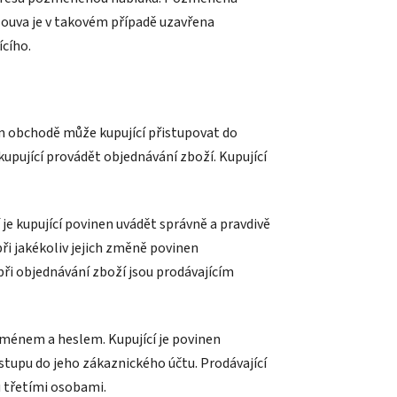
louva je v takovém případě uzavřena
ícího.
ém obchodě může kupující přistupovat do
pující provádět objednávání zboží. Kupující
 je kupující povinen uvádět správně a pravdivě
při jakékoliv jejich změně povinen
při objednávání zboží jsou prodávajícím
jménem a heslem. Kupující je povinen
tupu do jeho zákaznického účtu. Prodávající
 třetími osobami.