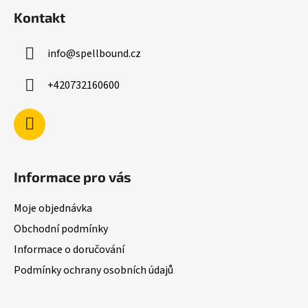
á
í
í
Kontakt
p
p
r
a
v
info
@
spellbound.cz
t
k
í
y
+420732160600
v
ý
p
i
s
u
Informace pro vás
Moje objednávka
Obchodní podmínky
Informace o doručování
Podmínky ochrany osobních údajů