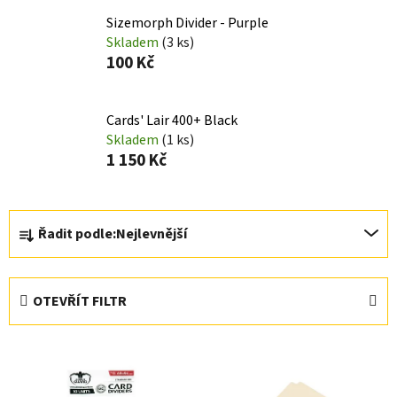
Sizemorph Divider - Purple
Skladem
(3 ks)
100 Kč
Cards' Lair 400+ Black
Skladem
(1 ks)
1 150 Kč
Ř
Řadit podle:
Nejlevnější
a
z
e
OTEVŘÍT FILTR
n
í
V
p
ý
r