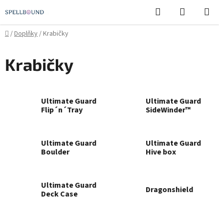
Přejít
Hledat
NÁKUPN
na
KOŠÍK
obsah
Domů
/
Doplňky
/
Krabičky
Krabičky
Ultimate Guard
Ultimate Guard
Flip´n´Tray
SideWinder™
Ultimate Guard
Ultimate Guard
Boulder
Hive box
Ultimate Guard
Dragonshield
Deck Case