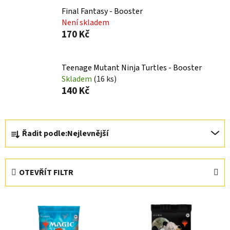
Final Fantasy - Booster
Není skladem
170 Kč
Teenage Mutant Ninja Turtles - Booster
Skladem
(16 ks)
140 Kč
Ř
Řadit podle:
Nejlevnější
a
z
e
OTEVŘÍT FILTR
n
í
V
p
ý
r