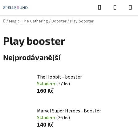
Přejít
Hledat
NÁKUPN
na
KOŠÍK
obsah
Domů
/
Magic: The Gathering
/
Booster
/
Play booster
Play booster
Nejprodávanější
The Hobbit - booster
Skladem
(77 ks)
160 Kč
Marvel Super Heroes - Booster
Skladem
(26 ks)
140 Kč