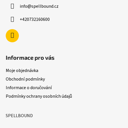
a
v
info
@
spellbound.cz
t
k
í
y
+420732160600
v
ý
p
i
s
u
Informace pro vás
Moje objednávka
Obchodní podmínky
Informace o doručování
Podmínky ochrany osobních údajů
SPELLBOUND