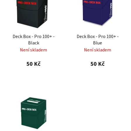
p
o
i
d
s
u
p
k
r
t
Deck Box - Pro 100+ -
Deck Box - Pro 100+ -
o
ů
Black
Blue
d
Není skladem
Není skladem
u
k
50 Kč
50 Kč
t
ů