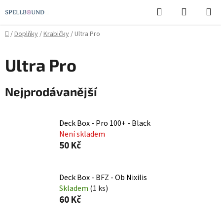
Přejít
Hledat
NÁKUPN
na
KOŠÍK
obsah
Domů
/
Doplňky
/
Krabičky
/
Ultra Pro
Ultra Pro
Nejprodávanější
Deck Box - Pro 100+ - Black
Není skladem
50 Kč
Deck Box - BFZ - Ob Nixilis
Skladem
(1 ks)
60 Kč