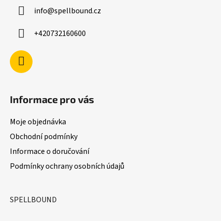
a
v
info
@
spellbound.cz
t
k
í
y
+420732160600
v
ý
p
i
s
u
Informace pro vás
Moje objednávka
Obchodní podmínky
Informace o doručování
Podmínky ochrany osobních údajů
SPELLBOUND