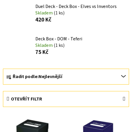
Duel Deck - Deck Box - Elves vs Inventors
Skladem
(1 ks)
420 Kč
Deck Box - DOM - Teferi
Skladem
(1 ks)
75 Kč
Ř
Řadit podle:
Nejlevnější
a
z
e
OTEVŘÍT FILTR
n
í
V
p
ý
r