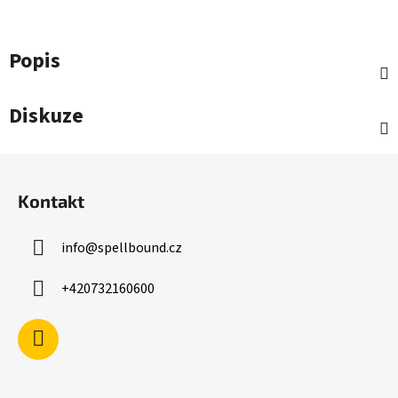
Popis
Diskuze
Z
á
Kontakt
p
a
info
@
spellbound.cz
t
í
+420732160600