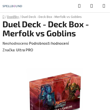
Přejít
Hledat
NÁKUPN
na
KOŠÍK
obsah
Domů
/
Doplňky
/
Duel Deck - Deck Box - Merfolk vs Goblins
Duel Deck - Deck Box -
Merfolk vs Goblins
Průměrné
Neohodnoceno
Podrobnosti hodnocení
hodnocení
Značka:
Ultra PRO
produktu
je
0,0
z
5
hvězdiček.