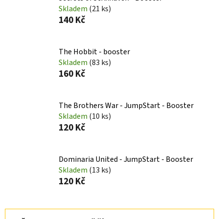
Skladem
(21 ks)
140 Kč
The Hobbit - booster
Skladem
(83 ks)
160 Kč
The Brothers War - JumpStart - Booster
Skladem
(10 ks)
120 Kč
Dominaria United - JumpStart - Booster
Skladem
(13 ks)
120 Kč
Ř