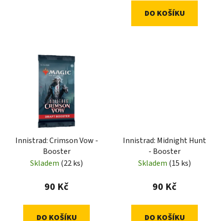
ů
DO KOŠÍKU
Innistrad: Crimson Vow -
Innistrad: Midnight Hunt
Booster
- Booster
Skladem
(22 ks)
Skladem
(15 ks)
90 Kč
90 Kč
DO KOŠÍKU
DO KOŠÍKU