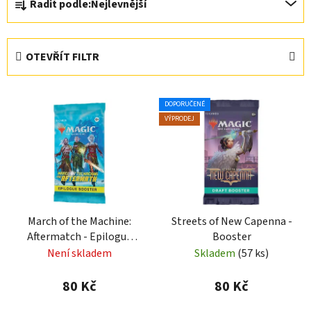
Řadit podle:
Nejlevnější
a
z
e
OTEVŘÍT FILTR
n
í
V
p
DOPORUČENÉ
ý
r
VÝPRODEJ
p
o
i
d
s
u
p
k
r
t
March of the Machine:
Streets of New Capenna -
o
ů
Aftermatch - Epilogue
Booster
d
Booster
Není skladem
Skladem
(57 ks)
u
k
80 Kč
80 Kč
t