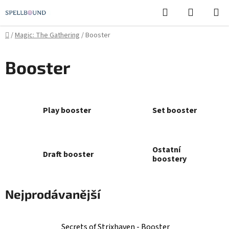
Přejít
Hledat
NÁKUPN
na
KOŠÍK
obsah
Domů
/
Magic: The Gathering
/
Booster
Booster
Play booster
Set booster
Ostatní
Draft booster
boostery
Nejprodávanější
Secrets of Strixhaven - Booster