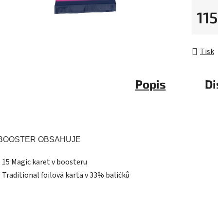
5
115
hvězdič
Měrná 
Tisk
Popis
Di
BOOSTER OBSAHUJE
- 15 Magic karet v boosteru
- Traditional foilová karta v 33% balíčků