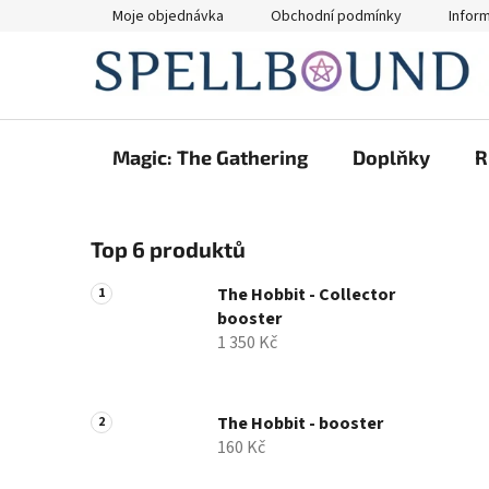
Přejít
Moje objednávka
Obchodní podmínky
Infor
na
obsah
Magic: The Gathering
Doplňky
R
P
Top 6 produktů
o
s
The Hobbit - Collector
t
booster
r
1 350 Kč
a
n
n
The Hobbit - booster
160 Kč
í
p