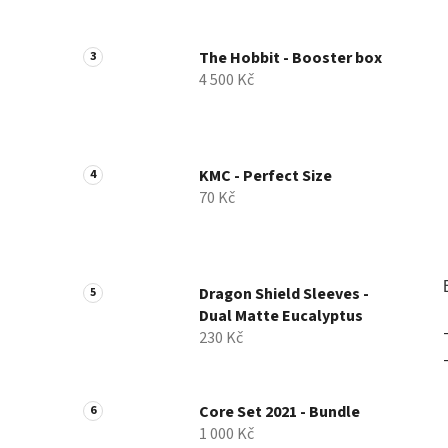
a
n
The Hobbit - Booster box
e
4 500 Kč
l
KMC - Perfect Size
70 Kč
Dragon Shield Sleeves -
Dual Matte Eucalyptus
230 Kč
Core Set 2021 - Bundle
1 000 Kč