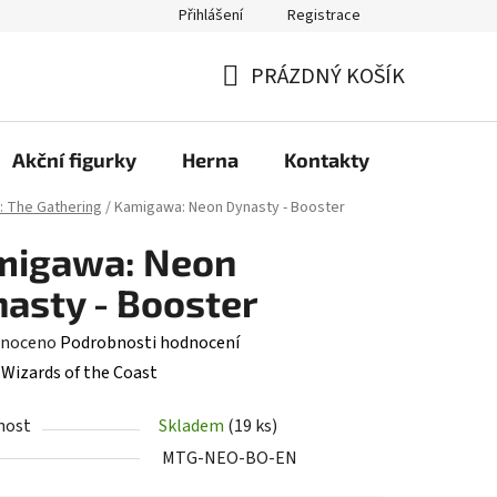
Přihlášení
Registrace
PRÁZDNÝ KOŠÍK
NÁKUPNÍ
KOŠÍK
Akční figurky
Herna
Kontakty
: The Gathering
/
Kamigawa: Neon Dynasty - Booster
migawa: Neon
asty - Booster
né
noceno
Podrobnosti hodnocení
ení
:
Wizards of the Coast
tu
nost
Skladem
(19 ks)
MTG-NEO-BO-EN