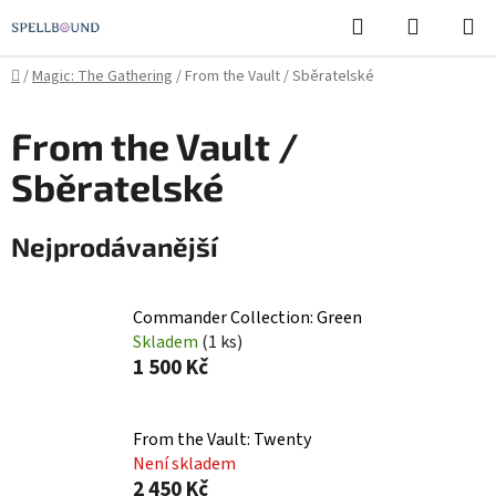
Přejít
Hledat
NÁKUPN
na
KOŠÍK
obsah
Domů
/
Magic: The Gathering
/
From the Vault / Sběratelské
From the Vault /
Sběratelské
Nejprodávanější
Commander Collection: Green
Skladem
(1 ks)
1 500 Kč
From the Vault: Twenty
Není skladem
2 450 Kč