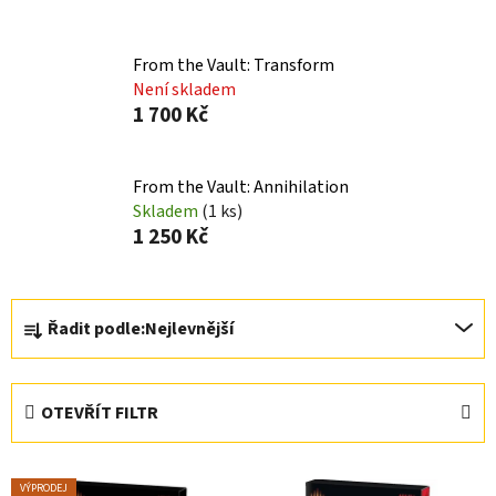
From the Vault: Transform
Není skladem
1 700 Kč
From the Vault: Annihilation
Skladem
(1 ks)
1 250 Kč
Ř
Řadit podle:
Nejlevnější
a
z
e
OTEVŘÍT FILTR
n
í
V
p
VÝPRODEJ