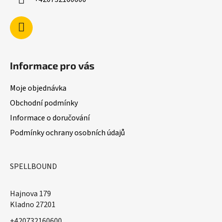
r
v
k
y
v
ý
Informace pro vás
p
i
Moje objednávka
s
u
Obchodní podmínky
Informace o doručování
Podmínky ochrany osobních údajů
SPELLBOUND
Hajnova 179
Kladno 27201
+420732160600