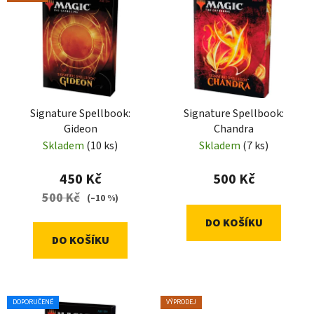
ý
r
p
o
i
d
s
u
p
k
r
t
Signature Spellbook:
Signature Spellbook:
o
ů
Gideon
Chandra
d
Skladem
(10 ks)
Skladem
(7 ks)
u
k
450 Kč
500 Kč
t
500 Kč
(–10 %)
ů
DO KOŠÍKU
DO KOŠÍKU
DOPORUČENÉ
VÝPRODEJ