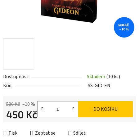
500 KČ
–10 %
Dostupnost
Skladem
(10 ks)
Kód:
SS-GID-EN
500 Kč
–10 %
DO KOŠÍKU
450 Kč
Měrná cena:
Tisk
Zeptat se
Sdílet