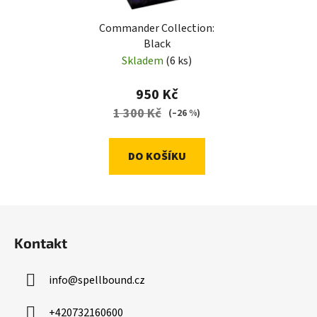
Commander Collection:
Black
Skladem
(6 ks)
950 Kč
1 300 Kč
(–26 %)
DO KOŠÍKU
Z
á
Kontakt
p
a
info
@
spellbound.cz
t
í
+420732160600