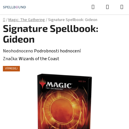
Přejít
Hledat
NÁKUPN
na
KOŠÍK
obsah
Domů
/
Magic: The Gathering
/
Signature Spellbook: Gideon
Signature Spellbook:
Gideon
Průměrné
Neohodnoceno
Podrobnosti hodnocení
hodnocení
Značka:
Wizards of the Coast
produktu
VÝPRODEJ
je
0,0
z
5
hvězdiček.