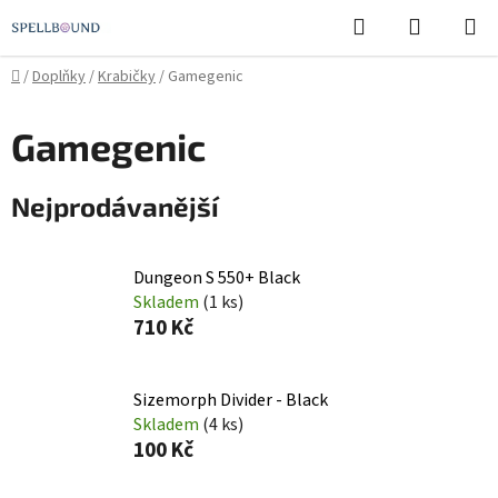
Přejít
Hledat
NÁKUPN
na
KOŠÍK
obsah
Domů
/
Doplňky
/
Krabičky
/
Gamegenic
Gamegenic
Nejprodávanější
Dungeon S 550+ Black
Skladem
(1 ks)
710 Kč
Sizemorph Divider - Black
Skladem
(4 ks)
100 Kč