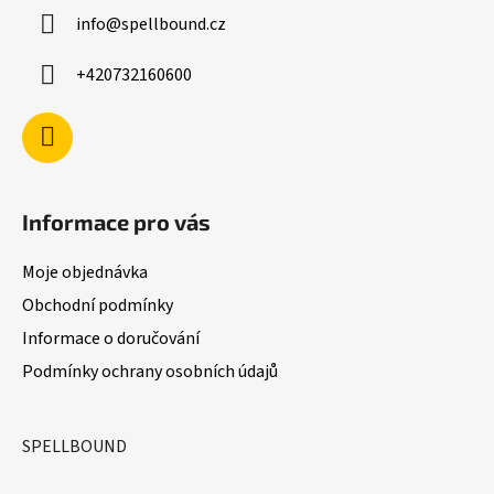
a
v
info
@
spellbound.cz
t
k
í
y
+420732160600
v
ý
p
i
s
u
Informace pro vás
Moje objednávka
Obchodní podmínky
Informace o doručování
Podmínky ochrany osobních údajů
SPELLBOUND