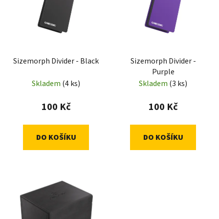
p
o
i
d
s
u
p
k
r
t
Sizemorph Divider - Black
Sizemorph Divider -
o
ů
Purple
d
Skladem
(4 ks)
Skladem
(3 ks)
u
k
100 Kč
100 Kč
t
ů
DO KOŠÍKU
DO KOŠÍKU