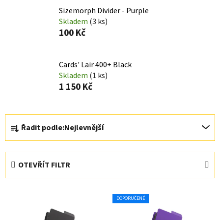
Sizemorph Divider - Purple
Skladem
(3 ks)
100 Kč
Cards' Lair 400+ Black
Skladem
(1 ks)
1 150 Kč
Ř
Řadit podle:
Nejlevnější
a
z
e
OTEVŘÍT FILTR
n
í
V
p
DOPORUČENÉ
ý
r