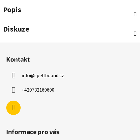
Popis
Diskuze
Z
á
Kontakt
p
a
info
@
spellbound.cz
t
í
+420732160600
Informace pro vás