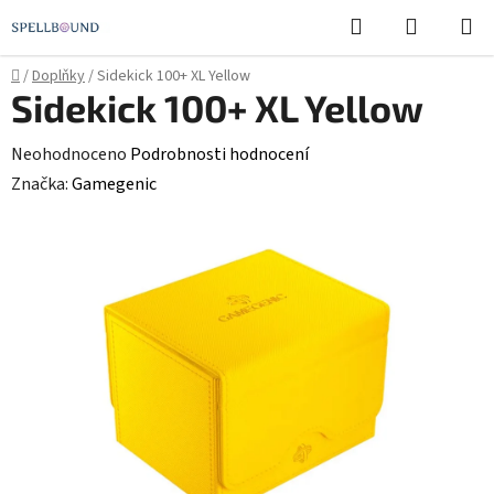
Přejít
Hledat
NÁKUPN
na
KOŠÍK
obsah
Domů
/
Doplňky
/
Sidekick 100+ XL Yellow
Sidekick 100+ XL Yellow
Průměrné
Neohodnoceno
Podrobnosti hodnocení
hodnocení
Značka:
Gamegenic
produktu
je
0,0
z
5
hvězdiček.