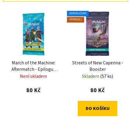
í
V
p
DOPORUČENÉ
ý
r
VÝPRODEJ
p
o
i
d
s
u
p
k
r
t
March of the Machine:
Streets of New Capenna -
o
ů
Aftermatch - Epilogue
Booster
d
Booster
Není skladem
Skladem
(57 ks)
u
k
80 Kč
80 Kč
t
ů
DO KOŠÍKU