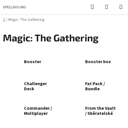
Přejít
Hledat
NÁKUPN
na
KOŠÍK
obsah
Domů
/
Magic: The Gathering
Magic: The Gathering
Booster
Booster box
Challenger
Fat Pack /
Deck
Bundle
Commander /
From the Vault
Multiplayer
/ Sběratelské