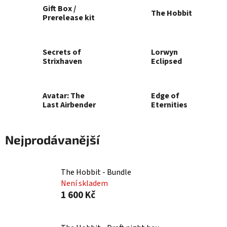
Gift Box /
The Hobbit
Prerelease kit
Secrets of
Lorwyn
Strixhaven
Eclipsed
Avatar: The
Edge of
Last Airbender
Eternities
Nejprodávanější
The Hobbit - Bundle
Není skladem
1 600 Kč