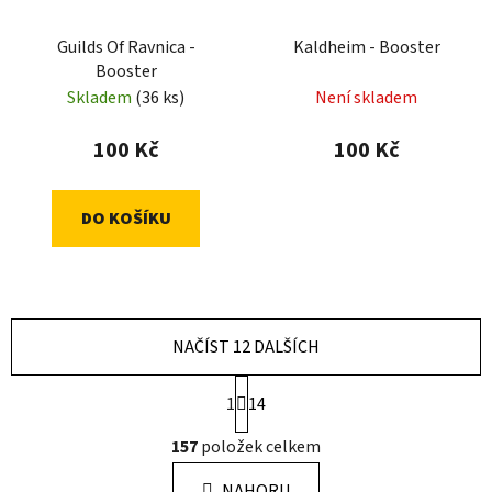
Guilds Of Ravnica -
Kaldheim - Booster
Booster
Skladem
(36 ks)
Není skladem
100 Kč
100 Kč
DO KOŠÍKU
NAČÍST 12 DALŠÍCH
S
1
14
t
r
O
157
položek celkem
á
v
n
l
k
NAHORU