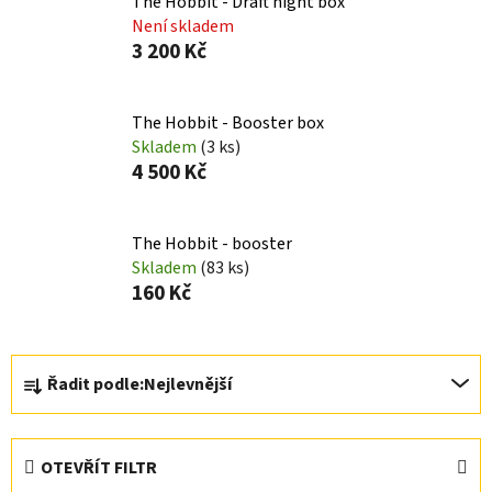
The Hobbit - Draft night box
Není skladem
3 200 Kč
The Hobbit - Booster box
Skladem
(3 ks)
4 500 Kč
The Hobbit - booster
Skladem
(83 ks)
160 Kč
Ř
Řadit podle:
Nejlevnější
a
z
e
OTEVŘÍT FILTR
n