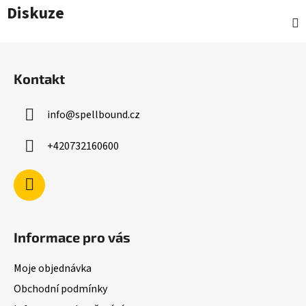
Diskuze
Z
á
Kontakt
p
a
info
@
spellbound.cz
t
í
+420732160600
Informace pro vás
Moje objednávka
Obchodní podmínky