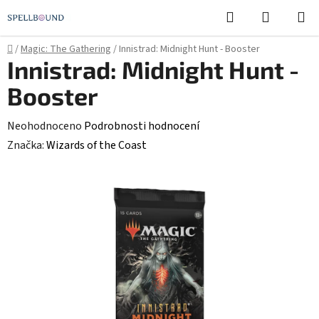
Přejít
Hledat
NÁKUPN
na
KOŠÍK
obsah
Domů
/
Magic: The Gathering
/
Innistrad: Midnight Hunt - Booster
Innistrad: Midnight Hunt -
Booster
Průměrné
Neohodnoceno
Podrobnosti hodnocení
hodnocení
Značka:
Wizards of the Coast
produktu
je
0,0
z
5
hvězdiček.