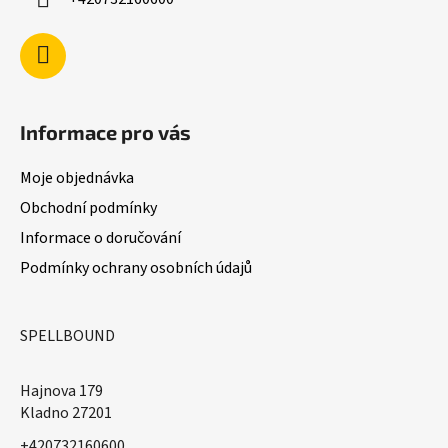
r
v
k
y
v
ý
Informace pro vás
p
i
Moje objednávka
s
u
Obchodní podmínky
Informace o doručování
Podmínky ochrany osobních údajů
SPELLBOUND
Hajnova 179
Kladno 27201
+420732160600