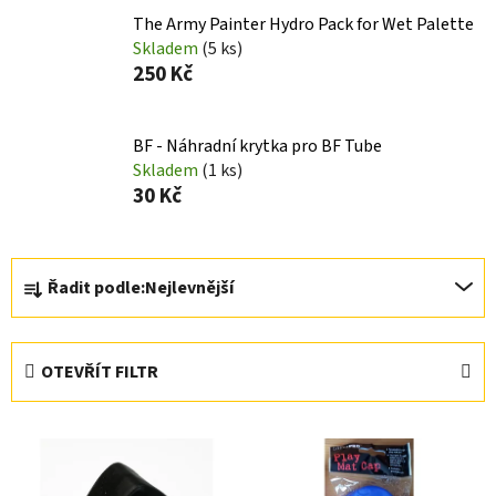
The Army Painter Hydro Pack for Wet Palette
Skladem
(5 ks)
250 Kč
BF - Náhradní krytka pro BF Tube
Skladem
(1 ks)
30 Kč
Ř
Řadit podle:
Nejlevnější
a
z
e
OTEVŘÍT FILTR
n
í
V
p
ý
r