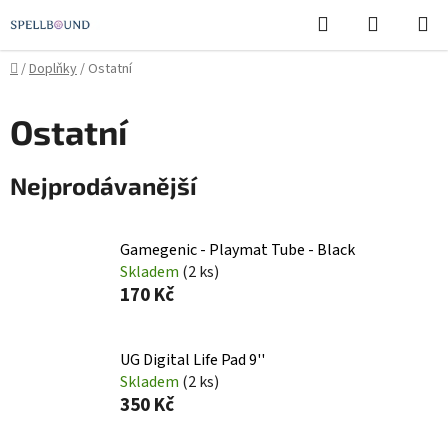
Přejít
Hledat
NÁKUPN
na
KOŠÍK
obsah
Domů
/
Doplňky
/
Ostatní
Ostatní
Nejprodávanější
Gamegenic - Playmat Tube - Black
Skladem
(2 ks)
170 Kč
UG Digital Life Pad 9''
Skladem
(2 ks)
350 Kč