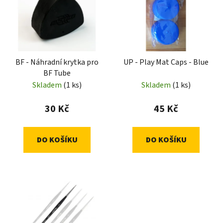
p
o
i
d
s
u
p
k
r
t
BF - Náhradní krytka pro
UP - Play Mat Caps - Blue
o
ů
BF Tube
d
Skladem
(1 ks)
Skladem
(1 ks)
u
k
30 Kč
45 Kč
t
ů
DO KOŠÍKU
DO KOŠÍKU