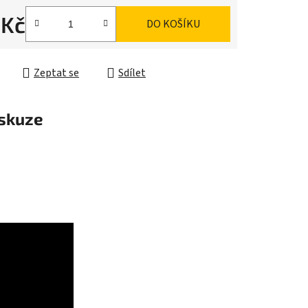
 Kč
DO KOŠÍKU
ek.
cena:
Zeptat se
Sdílet
skuze