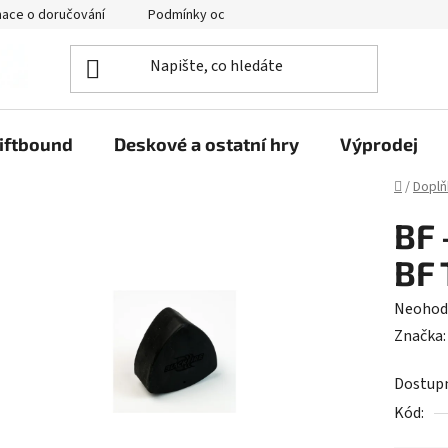
mace o doručování
Podmínky ochrany osobních údajů
iftbound
Deskové a ostatní hry
Výprodej
Domů
/
Doplň
BF 
BF 
Průměr
Neohod
hodnoc
Značka
produk
Dostup
je
Kód:
0,0
z