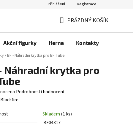
Přihlášení
Registrace
PRÁZDNÝ KOŠÍK
NÁKUPNÍ
KOŠÍK
Akční figurky
Herna
Kontakty
ky
/
BF - Náhradní krytka pro BF Tube
- Náhradní krytka pro
Tube
né
noceno
Podrobnosti hodnocení
ení
:
Blackfire
tu
nost
Skladem
(1 ks)
BF04317