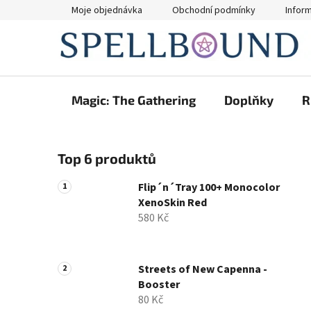
Přejít
Moje objednávka
Obchodní podmínky
Infor
na
obsah
Magic: The Gathering
Doplňky
R
P
Top 6 produktů
o
s
Flip´n´Tray 100+ Monocolor
t
XenoSkin Red
r
580 Kč
a
n
n
Streets of New Capenna -
Booster
í
80 Kč
p