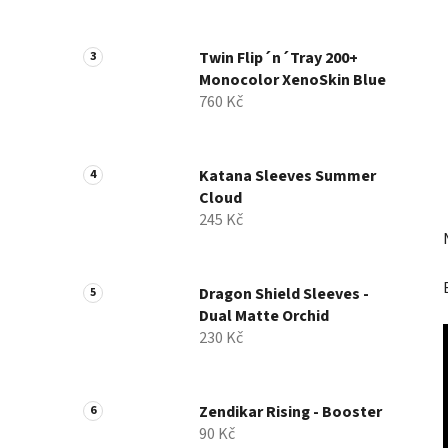
a
n
Twin Flip´n´Tray 200+
e
Monocolor XenoSkin Blue
l
760 Kč
Katana Sleeves Summer
Cloud
245 Kč
Dragon Shield Sleeves -
Dual Matte Orchid
230 Kč
Zendikar Rising - Booster
90 Kč