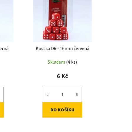
p
r
o
d
u
k
erná
Kostka D6 - 16mm červená
t
ů
Skladem
(4 ks)
6 Kč
DO KOŠÍKU