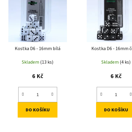
i
s
p
r
o
d
Kostka D6 - 16mm bílá
Kostka D6 - 16mm č
u
k
Skladem
(13 ks)
Skladem
(4 ks)
t
ů
6 Kč
6 Kč
DO KOŠÍKU
DO KOŠÍKU