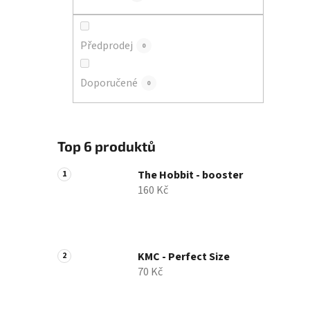
p
a
n
Předprodej
0
e
l
Doporučené
0
Top 6 produktů
The Hobbit - booster
160 Kč
KMC - Perfect Size
70 Kč