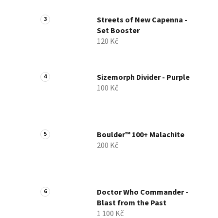
Streets of New Capenna -
Set Booster
120 Kč
Sizemorph Divider - Purple
100 Kč
Boulder™ 100+ Malachite
200 Kč
Doctor Who Commander -
Blast from the Past
1 100 Kč