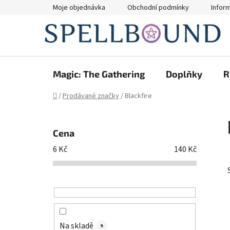
Přejít
Moje objednávka
Obchodní podmínky
Infor
na
obsah
Magic: The Gathering
Doplňky
R
Domů
/
Prodávané značky
/
Blackfire
P
o
Cena
s
6
Kč
140
Kč
t
r
a
n
n
í
Na skladě
9