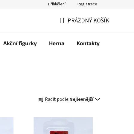
Přihlášení
Registrace
PRÁZDNÝ KOŠÍK
NÁKUPNÍ
KOŠÍK
Akční figurky
Herna
Kontakty
Ř
Řadit podle:
Nejlevnější
a
z
e
n
í