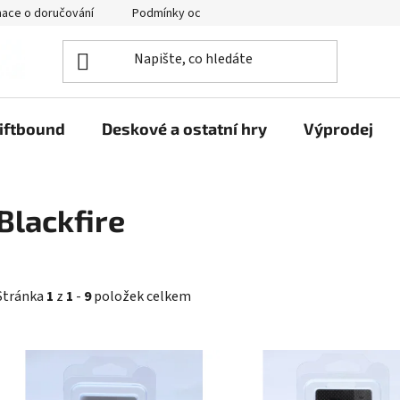
mace o doručování
Podmínky ochrany osobních údajů
iftbound
Deskové a ostatní hry
Výprodej
Blackfire
Stránka
1
z
1
-
9
položek celkem
V
ý
p