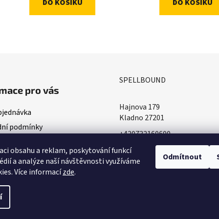
DO KOŠÍKU
DO KOŠÍKU
O
v
l
á
SPELLBOUND
d
mace pro vás
a
c
Hajnova 179
bjednávka
í
Kladno 27201
ní podmínky
p
+420732160600
r
ace o doručování
​info@spellbound.cz
v
aci obsahu a reklam, poskytování funkcí
ky ochrany osobních údajů
Odmítnout
k
édií a analýze naší návštěvnosti využíváme
y
ies. Více informací
zde
.
v
ý
í
p
razena.
Upravit nastavení cookies
i