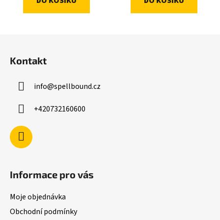
DO KOŠÍKU
DO KOŠÍKU
Z
á
Kontakt
p
a
info
@
spellbound.cz
t
í
+420732160600
Informace pro vás
Moje objednávka
Obchodní podmínky