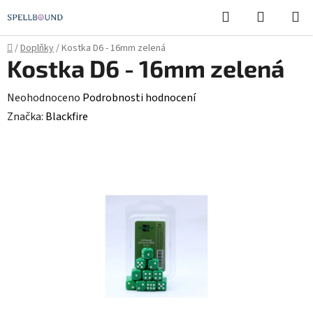
Přejít
Hledat
NÁKUPN
na
KOŠÍK
obsah
Domů
/
Doplňky
/
Kostka D6 - 16mm zelená
Kostka D6 - 16mm zelená
Průměrné
Neohodnoceno
Podrobnosti hodnocení
hodnocení
Značka:
Blackfire
produktu
je
0,0
z
5
hvězdiček.