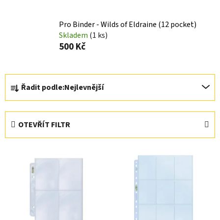
Pro Binder - Wilds of Eldraine (12 pocket)
Skladem
(1 ks)
500 Kč
Ř
Řadit podle:
Nejlevnější
a
z
e
OTEVŘÍT FILTR
n
í
V
p
ý
r
p
o
i
d
s
u
p