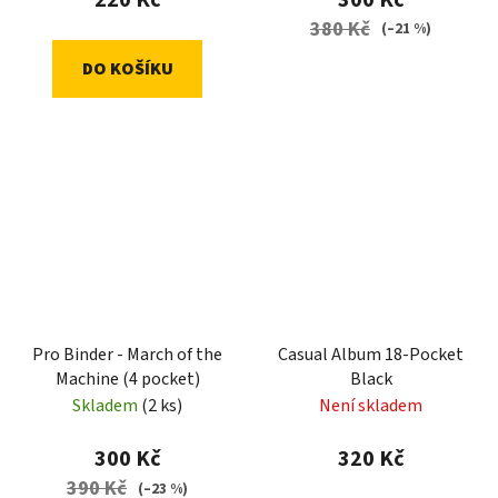
380 Kč
(–21 %)
DO KOŠÍKU
Pro Binder - March of the
Casual Album 18-Pocket
Machine (4 pocket)
Black
Skladem
(2 ks)
Není skladem
300 Kč
320 Kč
390 Kč
(–23 %)