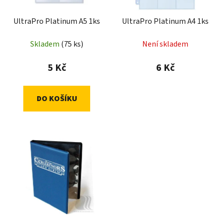
k
r
t
UltraPro Platinum A5 1ks
UltraPro Platinum A4 1ks
o
ů
d
Skladem
(75 ks)
Není skladem
u
k
5 Kč
6 Kč
t
ů
DO KOŠÍKU