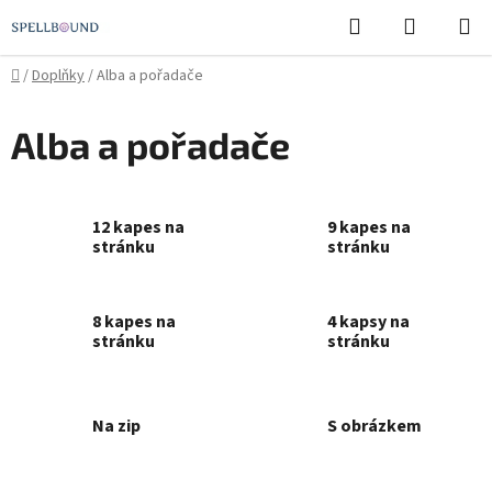
Přejít
Hledat
NÁKUPN
na
KOŠÍK
obsah
Domů
/
Doplňky
/
Alba a pořadače
Alba a pořadače
12 kapes na
9 kapes na
stránku
stránku
8 kapes na
4 kapsy na
stránku
stránku
Na zip
S obrázkem