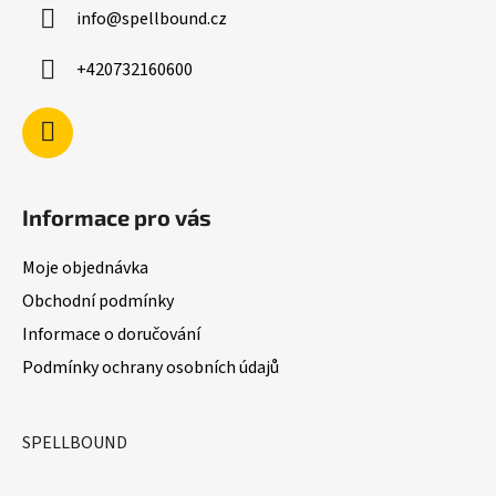
a
v
info
@
spellbound.cz
t
k
í
y
+420732160600
v
ý
p
i
s
u
Informace pro vás
Moje objednávka
Obchodní podmínky
Informace o doručování
Podmínky ochrany osobních údajů
SPELLBOUND