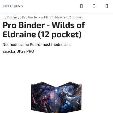
Přejít
Hledat
NÁKUPN
na
KOŠÍK
obsah
Domů
/
Doplňky
/
Pro Binder - Wilds of Eldraine (12 pocket)
Pro Binder - Wilds of
Eldraine (12 pocket)
Průměrné
Neohodnoceno
Podrobnosti hodnocení
hodnocení
Značka:
Ultra PRO
produktu
je
0,0
z
5
hvězdiček.