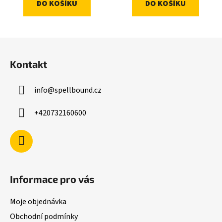
DO KOŠÍKU
DO KOŠÍKU
Z
á
Kontakt
p
a
info
@
spellbound.cz
t
í
+420732160600
Informace pro vás
Moje objednávka
Obchodní podmínky