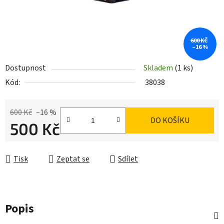
600 KČ
–16 %
Dostupnost
Skladem
(1 ks)
Kód:
38038
600 Kč
–16 %
DO KOŠÍKU
500 Kč
Měrná cena:
Tisk
Zeptat se
Sdílet
Popis