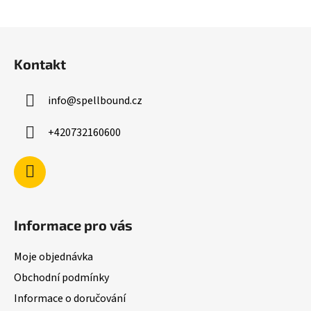
Z
á
Kontakt
p
a
info
@
spellbound.cz
t
í
+420732160600
Informace pro vás
Moje objednávka
Obchodní podmínky
Informace o doručování