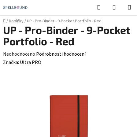
Přejít
Hledat
NÁKUPN
na
KOŠÍK
obsah
Domů
/
Doplňky
/
UP - Pro-Binder - 9-Pocket Portfolio - Red
UP - Pro-Binder - 9-Pocket
Portfolio - Red
Průměrné
Neohodnoceno
Podrobnosti hodnocení
hodnocení
Značka:
Ultra PRO
produktu
je
0,0
z
5
hvězdiček.