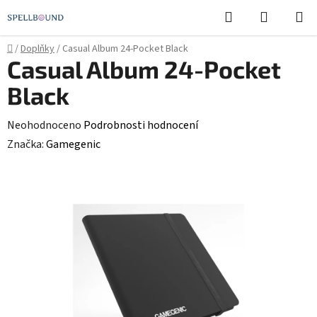
Přejít
Hledat
NÁKUPN
na
KOŠÍK
obsah
Domů
/
Doplňky
/
Casual Album 24-Pocket Black
Casual Album 24-Pocket
Black
Průměrné
Neohodnoceno
Podrobnosti hodnocení
hodnocení
Značka:
Gamegenic
produktu
je
0,0
z
5
hvězdiček.