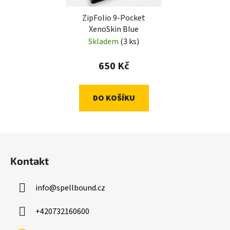
ZipFolio 9-Pocket
XenoSkin Blue
Skladem
(3 ks)
650 Kč
DO KOŠÍKU
Z
á
Kontakt
p
a
info
@
spellbound.cz
t
í
+420732160600