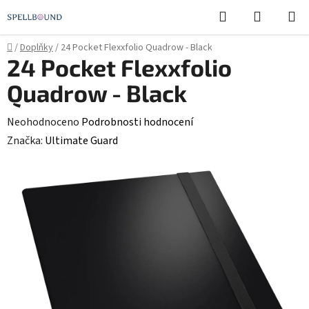
Přejít
Hledat
NÁKUPN
na
KOŠÍK
obsah
Domů
/
Doplňky
/
24 Pocket Flexxfolio Quadrow - Black
24 Pocket Flexxfolio
Quadrow - Black
Průměrné
Neohodnoceno
Podrobnosti hodnocení
hodnocení
Značka:
Ultimate Guard
produktu
je
0,0
z
5
hvězdiček.