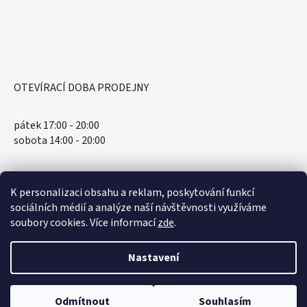
OTEVÍRACÍ DOBA PRODEJNY
pátek 17:00 - 20:00
sobota 14:00 - 20:00
K personalizaci obsahu a reklam, poskytování funkcí
sociálních médií a analýze naší návštěvnosti využíváme
soubory cookies. Více informací
zde
.
Nastavení
Vytvořil Shoptet
Odmítnout
Souhlasím
Copyright 2026
Spellbound.cz
. Všechna práva vyhrazena.