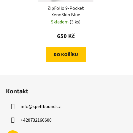
ZipFolio 9-Pocket
XenoSkin Blue
Skladem
(3 ks)
650 Kč
DO KOŠÍKU
Z
á
Kontakt
p
a
info
@
spellbound.cz
t
í
+420732160600