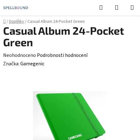
Přejít
Hledat
NÁKUPN
na
KOŠÍK
obsah
Domů
/
Doplňky
/
Casual Album 24-Pocket Green
Casual Album 24-Pocket
Green
Průměrné
Neohodnoceno
Podrobnosti hodnocení
hodnocení
Značka:
Gamegenic
produktu
je
0,0
z
5
hvězdiček.