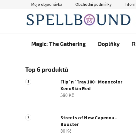
Přejít
Moje objednávka
Obchodní podmínky
Infor
na
obsah
Magic: The Gathering
Doplňky
R
P
Top 6 produktů
o
s
Flip´n´Tray 100+ Monocolor
t
XenoSkin Red
r
580 Kč
a
n
n
Streets of New Capenna -
Booster
í
80 Kč
p