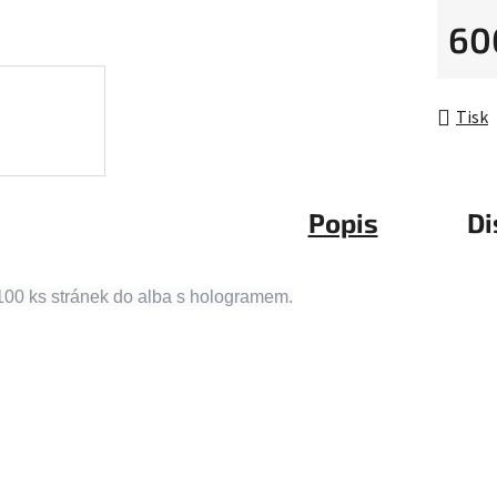
5
60
hvězdič
Měrná 
Tisk
Popis
Di
100 ks stránek do alba s hologramem.