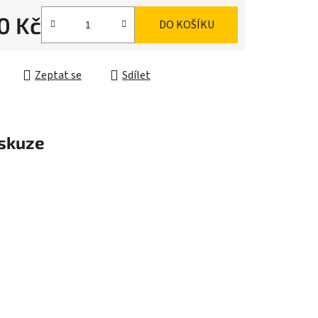
0 Kč
DO KOŠÍKU
ek.
cena:
Zeptat se
Sdílet
skuze