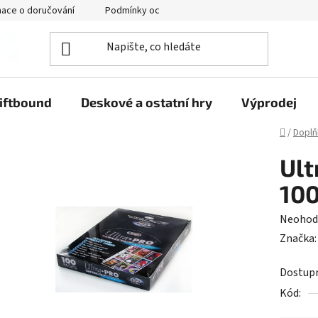
mace o doručování
Podmínky ochrany osobních údajů
iftbound
Deskové a ostatní hry
Výprodej
Domů
/
Doplň
Ult
100
Průměr
Neohod
hodnoc
Značka
produk
Dostup
je
Kód:
0,0
z