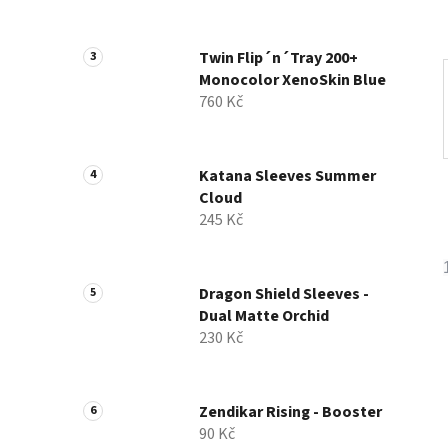
a
n
Twin Flip´n´Tray 200+
e
Monocolor XenoSkin Blue
l
760 Kč
Katana Sleeves Summer
Cloud
245 Kč
Dragon Shield Sleeves -
Dual Matte Orchid
230 Kč
Zendikar Rising - Booster
90 Kč