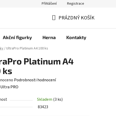
Přihlášení
Registrace
PRÁZDNÝ KOŠÍK
NÁKUPNÍ
KOŠÍK
Akční figurky
Herna
Kontakty
ky
/
UltraPro Platinum A4 100 ks
raPro Platinum A4
 ks
né
noceno
Podrobnosti hodnocení
ení
:
Ultra PRO
tu
nost
Skladem
(3 ks)
83423