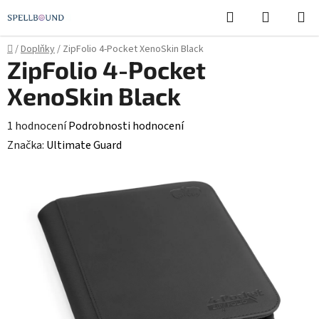
Přejít
Hledat
NÁKUPN
na
KOŠÍK
obsah
Domů
/
Doplňky
/
ZipFolio 4-Pocket XenoSkin Black
ZipFolio 4-Pocket
XenoSkin Black
Průměrné
1 hodnocení
Podrobnosti hodnocení
hodnocení
Značka:
Ultimate Guard
produktu
je
5,0
z
5
hvězdiček.