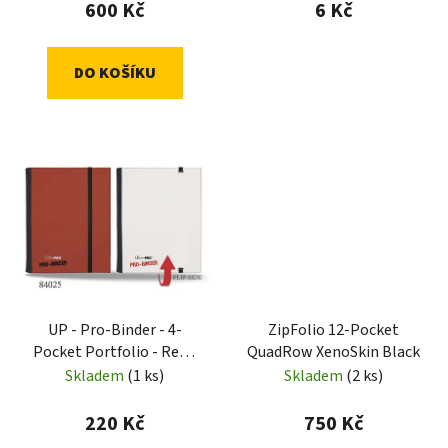
600 Kč
6 Kč
DO KOŠÍKU
UP - Pro-Binder - 4-
ZipFolio 12-Pocket
Pocket Portfolio - Red /
QuadRow XenoSkin Black
White
Skladem
(1 ks)
Skladem
(2 ks)
220 Kč
750 Kč