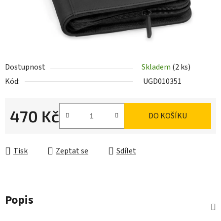
Dostupnost
Skladem
(2 ks)
Kód:
UGD010351
470 Kč
DO KOŠÍKU
Měrná cena:
Tisk
Zeptat se
Sdílet
Popis