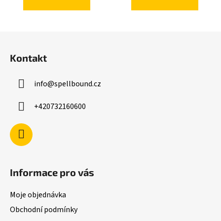
Z
á
Kontakt
p
a
info
@
spellbound.cz
t
í
+420732160600
Informace pro vás
Moje objednávka
Obchodní podmínky