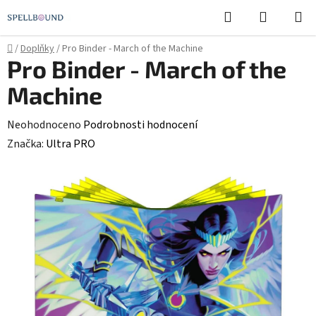
Přejít
Hledat
NÁKUPN
na
KOŠÍK
obsah
Domů
/
Doplňky
/
Pro Binder - March of the Machine
Pro Binder - March of the
Machine
Průměrné
Neohodnoceno
Podrobnosti hodnocení
hodnocení
Značka:
Ultra PRO
produktu
je
0,0
z
5
hvězdiček.