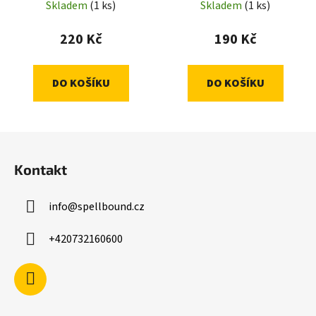
Skladem
(1 ks)
Skladem
(1 ks)
220 Kč
190 Kč
DO KOŠÍKU
DO KOŠÍKU
Z
á
Kontakt
p
a
info
@
spellbound.cz
t
í
+420732160600