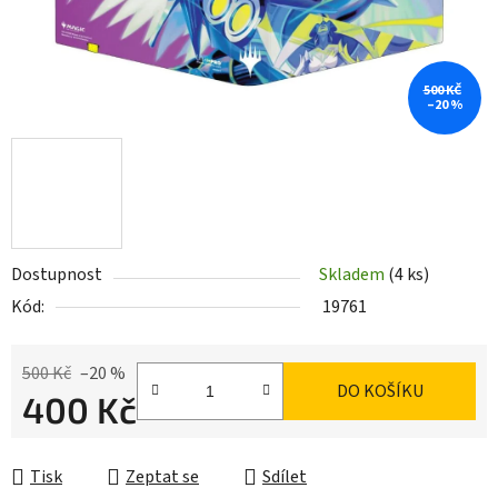
500 KČ
–20 %
Dostupnost
Skladem
(4 ks)
Kód:
19761
500 Kč
–20 %
DO KOŠÍKU
400 Kč
Měrná cena:
Tisk
Zeptat se
Sdílet