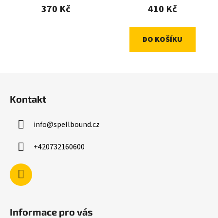
370 Kč
410 Kč
DO KOŠÍKU
Z
á
Kontakt
p
a
info
@
spellbound.cz
t
í
+420732160600
Informace pro vás