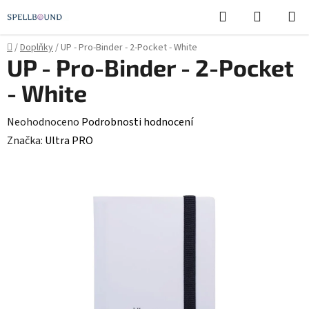
Přejít
Hledat
NÁKUPN
na
KOŠÍK
obsah
Domů
/
Doplňky
/
UP - Pro-Binder - 2-Pocket - White
UP - Pro-Binder - 2-Pocket
- White
Průměrné
Neohodnoceno
Podrobnosti hodnocení
hodnocení
Značka:
Ultra PRO
produktu
je
0,0
z
5
hvězdiček.