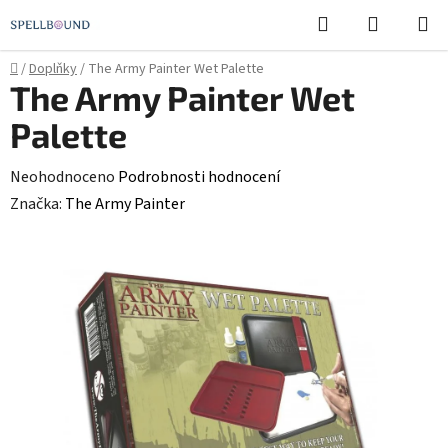
Přejít
Hledat
NÁKUPN
na
KOŠÍK
obsah
Domů
/
Doplňky
/
The Army Painter Wet Palette
The Army Painter Wet
Palette
Průměrné
Neohodnoceno
Podrobnosti hodnocení
hodnocení
Značka:
The Army Painter
produktu
je
0,0
z
5
hvězdiček.