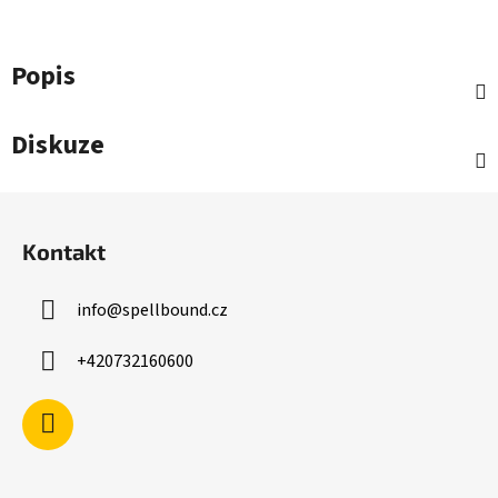
Popis
Diskuze
Z
á
Kontakt
p
a
info
@
spellbound.cz
t
í
+420732160600