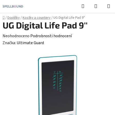
Přejít
Hledat
NÁKUPN
na
KOŠÍK
obsah
Domů
/
Doplňky
/
Kostky a countery
/
UG Digital Life Pad 9''
UG Digital Life Pad 9''
Průměrné
Neohodnoceno
Podrobnosti hodnocení
hodnocení
Značka:
Ultimate Guard
produktu
je
0,0
z
5
hvězdiček.