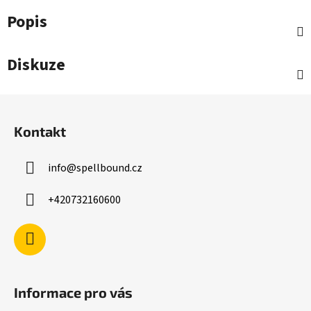
Popis
Diskuze
Z
á
Kontakt
p
a
info
@
spellbound.cz
t
í
+420732160600
Informace pro vás