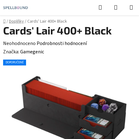
Přejít
Hledat
NÁKUPN
na
KOŠÍK
obsah
Domů
/
Doplňky
/
Cards' Lair 400+ Black
Cards' Lair 400+ Black
Průměrné
Neohodnoceno
Podrobnosti hodnocení
hodnocení
Značka:
Gamegenic
produktu
DOPORUČENÉ
je
0,0
z
5
hvězdiček.