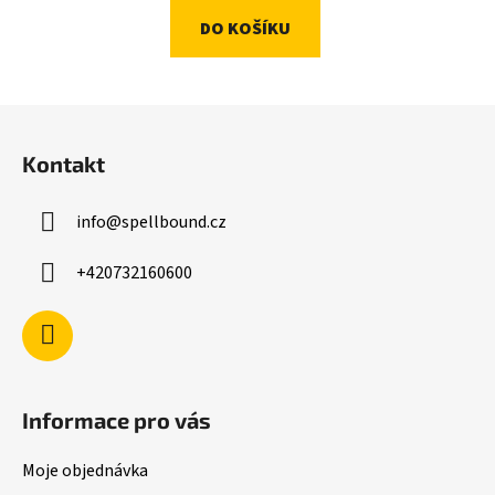
DO KOŠÍKU
Z
á
Kontakt
p
a
info
@
spellbound.cz
t
í
+420732160600
Informace pro vás
Moje objednávka