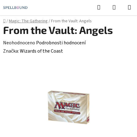
Přejít
Hledat
NÁKUPN
na
KOŠÍK
obsah
Domů
/
Magic: The Gathering
/
From the Vault: Angels
From the Vault: Angels
Průměrné
Neohodnoceno
Podrobnosti hodnocení
hodnocení
Značka:
Wizards of the Coast
produktu
je
0,0
z
5
hvězdiček.