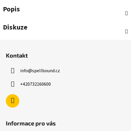
Popis
Diskuze
Z
á
Kontakt
p
a
info
@
spellbound.cz
t
í
+420732160600
Informace pro vás