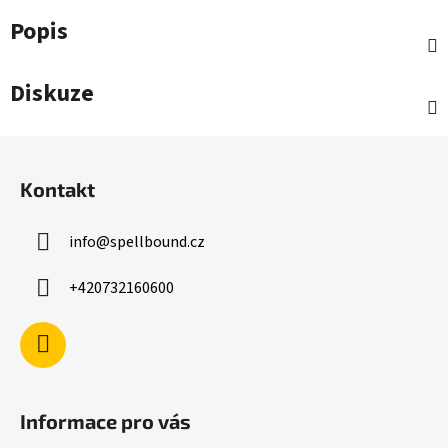
Popis
Diskuze
Z
á
Kontakt
p
a
info
@
spellbound.cz
t
í
+420732160600
Informace pro vás