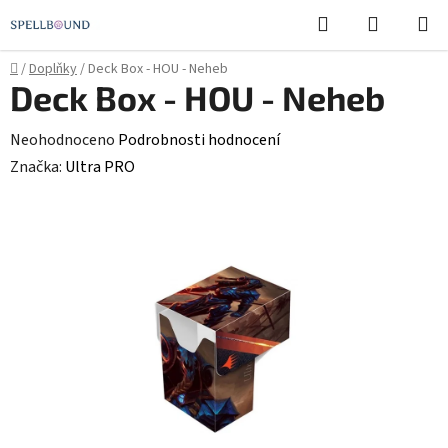
Přejít
Hledat
NÁKUPN
na
KOŠÍK
obsah
Domů
/
Doplňky
/
Deck Box - HOU - Neheb
Deck Box - HOU - Neheb
Průměrné
Neohodnoceno
Podrobnosti hodnocení
hodnocení
Značka:
Ultra PRO
produktu
je
0,0
z
5
hvězdiček.