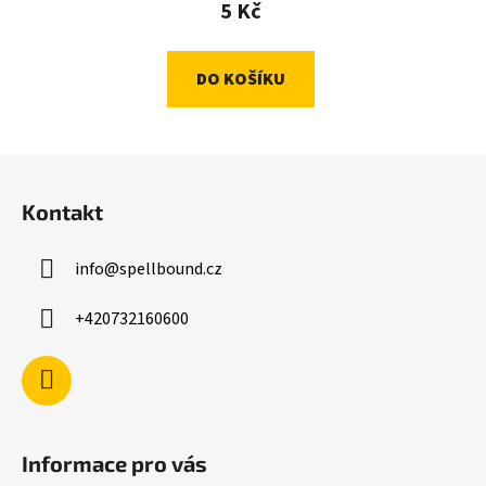
5 Kč
DO KOŠÍKU
Z
á
Kontakt
p
a
info
@
spellbound.cz
t
í
+420732160600
Informace pro vás