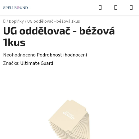
Přejít
Hledat
NÁKUPN
na
KOŠÍK
obsah
Domů
/
Doplňky
/
UG oddělovač - béžová 1kus
UG oddělovač - béžová
1kus
Průměrné
Neohodnoceno
Podrobnosti hodnocení
hodnocení
Značka:
Ultimate Guard
produktu
je
0,0
z
5
hvězdiček.