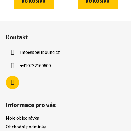
DO KOŠÍKU
DO KOŠÍKU
Z
á
Kontakt
p
a
info
@
spellbound.cz
t
í
+420732160600
Informace pro vás
Moje objednávka
Obchodní podmínky