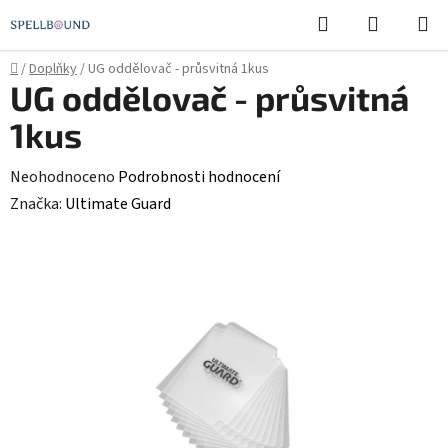
Přejít
Hledat
NÁKUPN
na
KOŠÍK
obsah
Domů
/
Doplňky
/
UG oddělovač - průsvitná 1kus
UG oddělovač - průsvitná
1kus
Průměrné
Neohodnoceno
Podrobnosti hodnocení
hodnocení
Značka:
Ultimate Guard
produktu
je
0,0
z
5
hvězdiček.