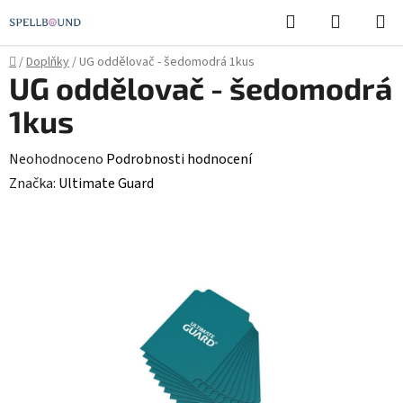
Přejít
Hledat
NÁKUPN
na
KOŠÍK
obsah
Domů
/
Doplňky
/
UG oddělovač - šedomodrá 1kus
UG oddělovač - šedomodrá
1kus
Průměrné
Neohodnoceno
Podrobnosti hodnocení
hodnocení
Značka:
Ultimate Guard
produktu
je
0,0
z
5
hvězdiček.