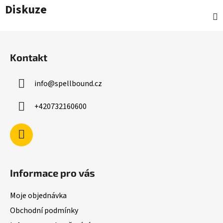
Diskuze
Z
á
Kontakt
p
a
info
@
spellbound.cz
t
í
+420732160600
Informace pro vás
Moje objednávka
Obchodní podmínky