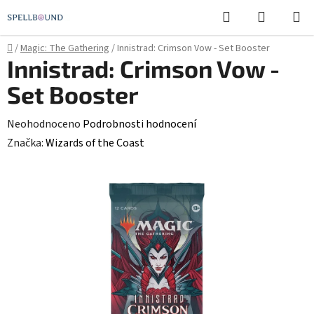
Přejít
Hledat
NÁKUPN
na
KOŠÍK
obsah
Domů
/
Magic: The Gathering
/
Innistrad: Crimson Vow - Set Booster
Innistrad: Crimson Vow -
Set Booster
Průměrné
Neohodnoceno
Podrobnosti hodnocení
hodnocení
Značka:
Wizards of the Coast
produktu
je
0,0
z
5
hvězdiček.