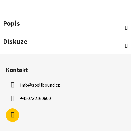
Popis
Diskuze
Z
á
Kontakt
p
a
info
@
spellbound.cz
t
í
+420732160600