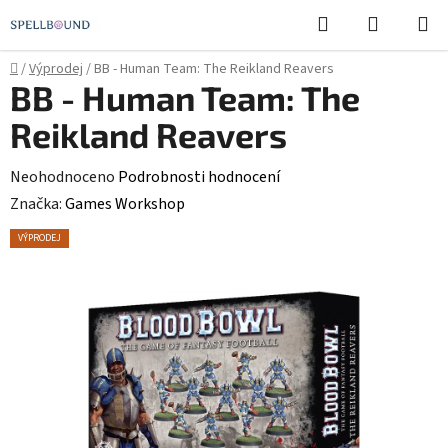
Přejít
Hledat
NÁKUPN
na
KOŠÍK
obsah
Domů
/
Výprodej
/
BB - Human Team: The Reikland Reavers
BB - Human Team: The
Reikland Reavers
Průměrné
Neohodnoceno
Podrobnosti hodnocení
hodnocení
Značka:
Games Workshop
produktu
VÝPRODEJ
je
0,0
z
5
hvězdiček.