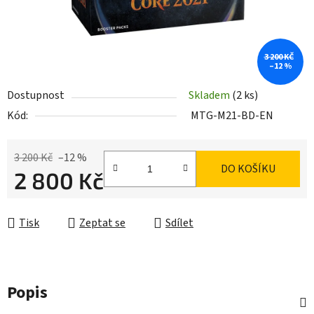
3 200 KČ
–12 %
Dostupnost
Skladem
(2 ks)
Kód:
MTG-M21-BD-EN
3 200 Kč
–12 %
DO KOŠÍKU
2 800 Kč
Měrná cena:
Tisk
Zeptat se
Sdílet
Popis