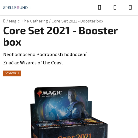
Přejít
Hledat
NÁKUPN
na
KOŠÍK
obsah
Domů
/
Magic: The Gathering
/
Core Set 2021 - Booster box
Core Set 2021 - Booster
box
Průměrné
Neohodnoceno
Podrobnosti hodnocení
hodnocení
Značka:
Wizards of the Coast
produktu
VÝPRODEJ
je
0,0
z
5
hvězdiček.