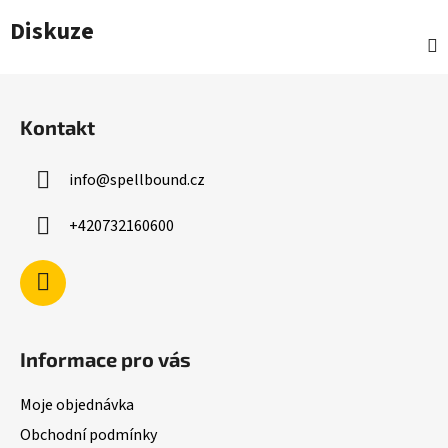
Diskuze
Z
á
Kontakt
p
a
info
@
spellbound.cz
t
í
+420732160600
Informace pro vás
Moje objednávka
Obchodní podmínky