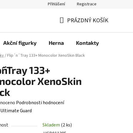
Přihlášení
Registrace
PRÁZDNÝ KOŠÍK
NÁKUPNÍ
KOŠÍK
Akční figurky
Herna
Kontakty
ky
/
Flip´n´Tray 133+ Monocolor XenoSkin Black
p´n´Tray 133+
nocolor XenoSkin
ck
né
noceno
Podrobnosti hodnocení
ení
:
Ultimate Guard
tu
nost
Skladem
(2 ks)