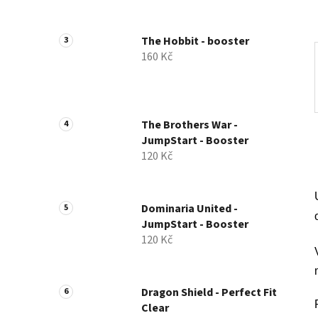
a
n
The Hobbit - booster
e
160 Kč
l
The Brothers War -
JumpStart - Booster
120 Kč
Dominaria United -
JumpStart - Booster
120 Kč
Dragon Shield - Perfect Fit
Clear