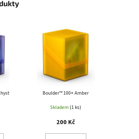
odukty
thyst
Boulder™ 100+ Amber
Skladem
(1 ks)
200 Kč