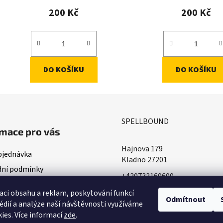
200 Kč
200 Kč
DO KOŠÍKU
DO KOŠÍKU
SPELLBOUND
mace pro vás
Hajnova 179
bjednávka
Kladno 27201
ní podmínky
+420732160600
ace o doručování
​info@spellbound.cz
aci obsahu a reklam, poskytování funkcí
ky ochrany osobních údajů
Odmítnout
édií a analýze naší návštěvnosti využíváme
ies. Více informací
zde
.