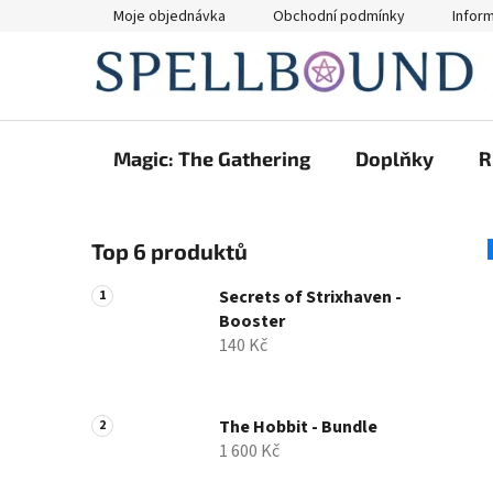
Přejít
Moje objednávka
Obchodní podmínky
Infor
na
obsah
Magic: The Gathering
Doplňky
R
P
Top 6 produktů
o
s
Secrets of Strixhaven -
t
Booster
r
140 Kč
a
n
n
The Hobbit - Bundle
1 600 Kč
í
p