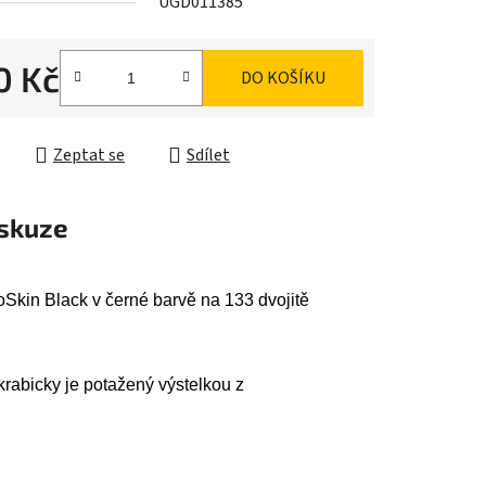
UGD011385
0 Kč
DO KOŠÍKU
ek.
cena:
Zeptat se
Sdílet
skuze
Skin Black v černé barvě na 133 dvojitě
krabicky je potažený výstelkou z