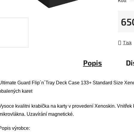
Kód:
0,0
z
5
65
hvězdič
Měrná 
Tisk
Popis
Di
Ultimate Guard Flip´n´Tray Deck Case 133+ Standard Size Xeno
obalených karet
Vysoce kvalitni krabička na karty v provedení Xenoskin. Vnitřek 
mikrovlákna. Uzavírání magnetické.
Popis výrobce: