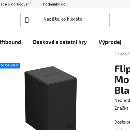
mace o doručování
Podmínky ochrany osobních údajů
iftbound
Deskové a ostatní hry
Výprodej
Domů
/
Doplň
Fli
DOPORUČENÉ
Mo
Bla
Průměr
Neohod
hodnoc
Značka
produk
Dostup
je