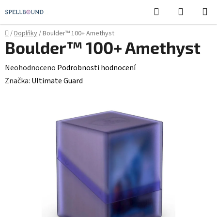
Přejít
Hledat
NÁKUPN
na
KOŠÍK
obsah
Domů
/
Doplňky
/
Boulder™ 100+ Amethyst
Boulder™ 100+ Amethyst
Průměrné
Neohodnoceno
Podrobnosti hodnocení
hodnocení
Značka:
Ultimate Guard
produktu
je
0,0
z
5
hvězdiček.