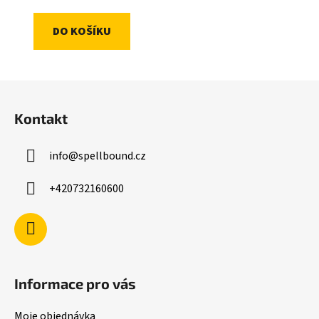
DO KOŠÍKU
Z
á
Kontakt
p
a
info
@
spellbound.cz
t
í
+420732160600
Informace pro vás
Moje objednávka