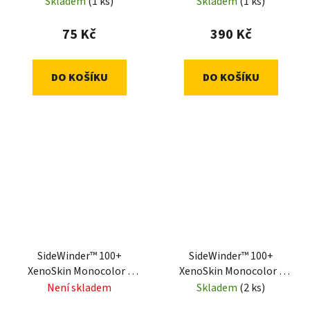
Blue
Skladem
(1 ks)
Skladem
(1 ks)
75 Kč
390 Kč
DO KOŠÍKU
DO KOŠÍKU
SideWinder™ 100+
SideWinder™ 100+
XenoSkin Monocolor -
XenoSkin Monocolor -
Green
Grey
Není skladem
Skladem
(2 ks)