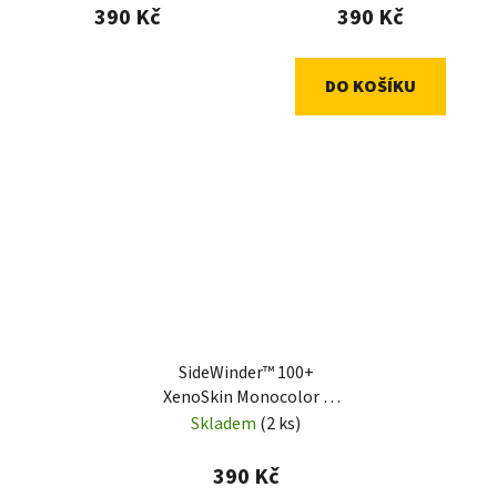
390 Kč
390 Kč
DO KOŠÍKU
SideWinder™ 100+
XenoSkin Monocolor -
Petrol
Skladem
(2 ks)
390 Kč