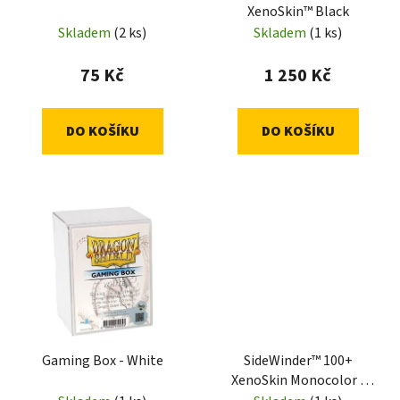
XenoSkin™ Black
Skladem
(2 ks)
Skladem
(1 ks)
75 Kč
1 250 Kč
DO KOŠÍKU
DO KOŠÍKU
Gaming Box - White
SideWinder™ 100+
XenoSkin Monocolor -