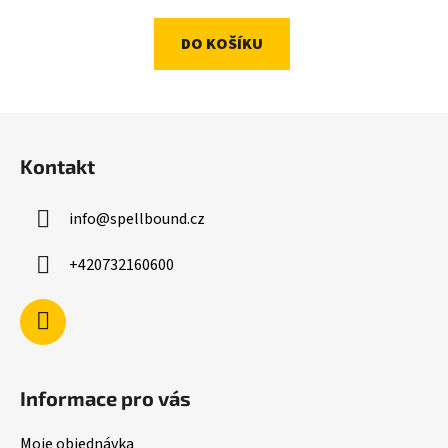
DO KOŠÍKU
Z
á
Kontakt
p
a
info
@
spellbound.cz
t
í
+420732160600
Informace pro vás
Moje objednávka