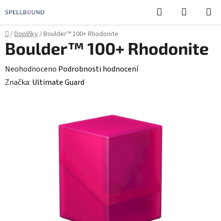
Přejít
Hledat
NÁKUPN
na
KOŠÍK
obsah
Domů
/
Doplňky
/
Boulder™ 100+ Rhodonite
Boulder™ 100+ Rhodonite
Průměrné
Neohodnoceno
Podrobnosti hodnocení
hodnocení
Značka:
Ultimate Guard
produktu
je
0,0
z
5
hvězdiček.