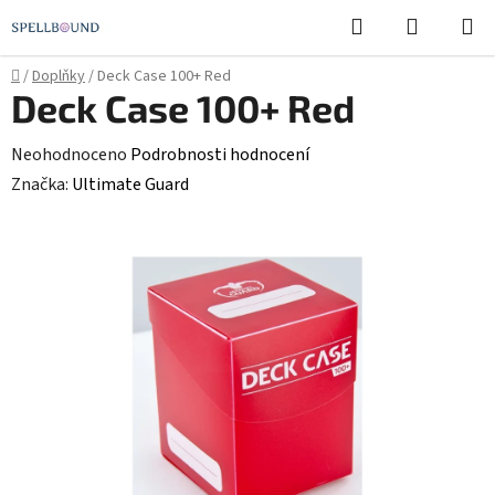
Přejít
Hledat
NÁKUPN
na
KOŠÍK
obsah
Domů
/
Doplňky
/
Deck Case 100+ Red
Deck Case 100+ Red
Průměrné
Neohodnoceno
Podrobnosti hodnocení
hodnocení
Značka:
Ultimate Guard
produktu
je
0,0
z
5
hvězdiček.