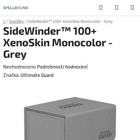
Přejít
Hledat
NÁKUPN
na
KOŠÍK
obsah
Domů
/
Doplňky
/
SideWinder™ 100+ XenoSkin Monocolor - Grey
SideWinder™ 100+
XenoSkin Monocolor -
Grey
Průměrné
Neohodnoceno
Podrobnosti hodnocení
hodnocení
Značka:
Ultimate Guard
produktu
je
0,0
z
5
hvězdiček.