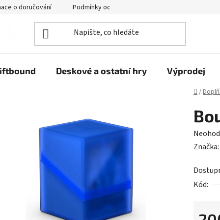
mace o doručování
Podmínky ochrany osobních údajů
iftbound
Deskové a ostatní hry
Výprodej
Domů
/
Doplň
Bou
Průměr
Neohod
hodnoc
Značka
produk
Dostup
je
Kód:
0,0
z
5
20