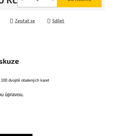
ek.
cena:
Zeptat se
Sdílet
skuze
100 dvojitě obalených karet
ou úpravou.