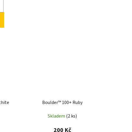
chite
Boulder™ 100+ Ruby
Skladem
(2 ks)
200 Kč