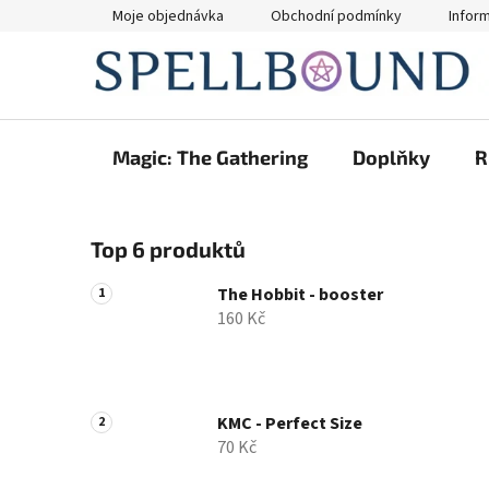
Přejít
Moje objednávka
Obchodní podmínky
Infor
na
obsah
Magic: The Gathering
Doplňky
R
P
Top 6 produktů
o
s
The Hobbit - booster
t
160 Kč
r
a
n
n
KMC - Perfect Size
70 Kč
í
p