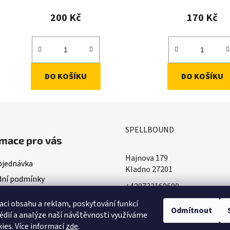
200 Kč
170 Kč
DO KOŠÍKU
DO KOŠÍKU
SPELLBOUND
mace pro vás
Hajnova 179
bjednávka
Kladno 27201
ní podmínky
+420732160600
ace o doručování
​info@spellbound.cz
aci obsahu a reklam, poskytování funkcí
ky ochrany osobních údajů
Odmítnout
édií a analýze naší návštěvnosti využíváme
ies. Více informací
zde
.