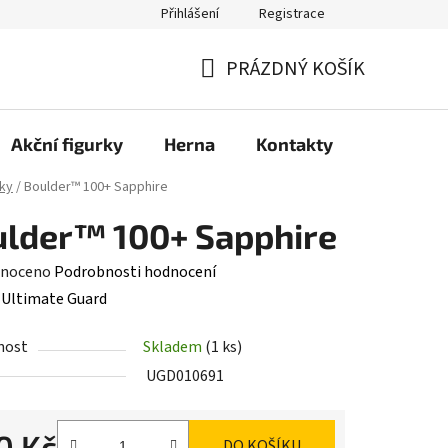
Přihlášení
Registrace
PRÁZDNÝ KOŠÍK
NÁKUPNÍ
KOŠÍK
Akční figurky
Herna
Kontakty
ky
/
Boulder™ 100+ Sapphire
lder™ 100+ Sapphire
né
noceno
Podrobnosti hodnocení
ení
:
Ultimate Guard
tu
nost
Skladem
(1 ks)
UGD010691
0 Kč
DO KOŠÍKU