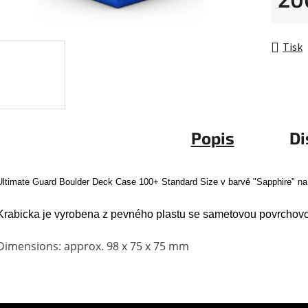
hvězdič
Měrná 
Tisk
Popis
Di
Ultimate Guard Boulder Deck Case 100+ Standard Size v barvě "Sapphire" na 
Krabicka je vyrobena z pevného plastu se sametovou povrchov
Dimensions: approx. 98 x 75 x 75 mm