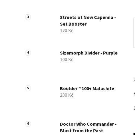
a
n
Streets of New Capenna -
e
Set Booster
l
120 Kč
Sizemorph Divider - Purple
100 Kč
Boulder™ 100+ Malachite
200 Kč
Doctor Who Commander -
Blast from the Past