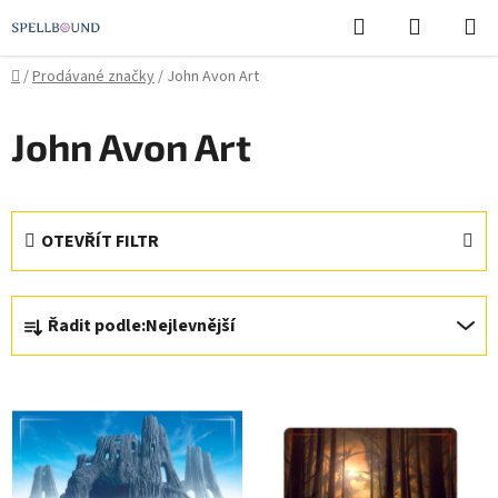
Přejít
Hledat
NÁKUPN
na
KOŠÍK
obsah
Domů
/
Prodávané značky
/
John Avon Art
John Avon Art
OTEVŘÍT FILTR
Ř
Řadit podle:
Nejlevnější
a
z
V
e
ý
n
p
í
i
p