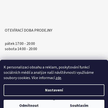
OTEVÍRACÍ DOBA PRODEJNY
pátek 17:00 - 20:00
sobota 14:00 - 20:00
K personalizaci obsahu a reklam, poskytování funkcí
sociálních médií a analýze naší návštěvnosti využíváme
soubory cookies. Více informací
zde
.
Nastavení
Vytvořil Shoptet
Odmítnout
Souhlasím
Copyright 2026
Spellbound.cz
. Všechna práva vyhrazena.