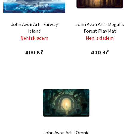
s
r
p
o
r
d
John Avon Art - Farway
John Avon Art - Megalis
o
u
Island
Forest Play Mat
d
k
Není skladem
Není skladem
u
t
k
ů
400 Kč
400 Kč
t
ů
John Avon Art - Omnia