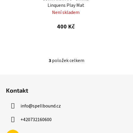
Linquens Play Mat
Není skladem
400 Kč
3
položek celkem
O
v
l
Z
á
á
d
Kontakt
p
a
a
c
info
@
spellbound.cz
t
í
í
p
+420732160600
r
v