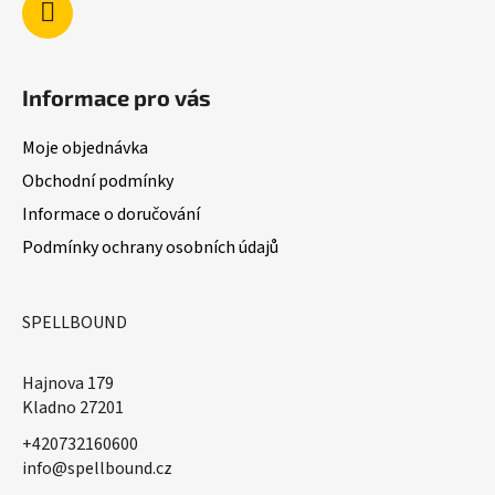
k
y
v
ý
Informace pro vás
p
i
Moje objednávka
s
u
Obchodní podmínky
Informace o doručování
Podmínky ochrany osobních údajů
SPELLBOUND
Hajnova 179
Kladno 27201
+420732160600
​info@spellbound.cz