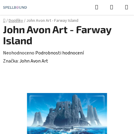
Přejít
Hledat
NÁKUPN
na
KOŠÍK
obsah
Domů
/
Doplňky
/
John Avon Art - Farway Island
John Avon Art - Farway
Island
Průměrné
Neohodnoceno
Podrobnosti hodnocení
hodnocení
Značka:
John Avon Art
produktu
je
0,0
z
5
hvězdiček.