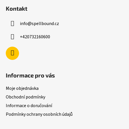
á
Kontakt
p
a
info
@
spellbound.cz
t
í
+420732160600
Informace pro vás
Moje objednávka
Obchodní podmínky
Informace o doručování
Podmínky ochrany osobních údajů