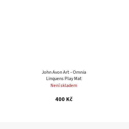
John Avon Art - Omnia
Linquens Play Mat
Není skladem
400 Kč
Z