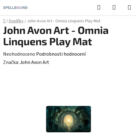
Přejít
Hledat
NÁKUPN
na
KOŠÍK
obsah
Domů
/
Doplňky
/
John Avon Art - Omnia Linquens Play Mat
John Avon Art - Omnia
Linquens Play Mat
Průměrné
Neohodnoceno
Podrobnosti hodnocení
hodnocení
Značka:
John Avon Art
produktu
je
0,0
z
5
hvězdiček.