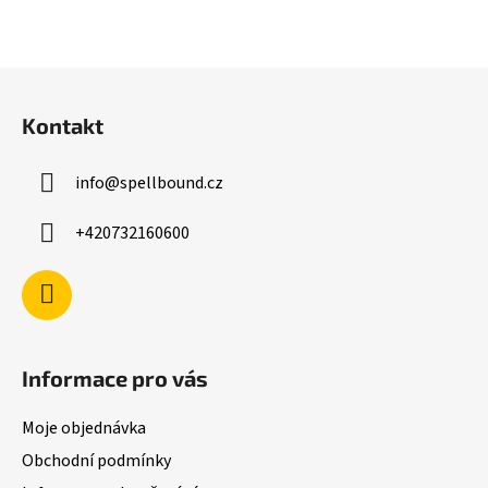
Z
á
Kontakt
p
a
info
@
spellbound.cz
t
í
+420732160600
Informace pro vás
Moje objednávka
Obchodní podmínky